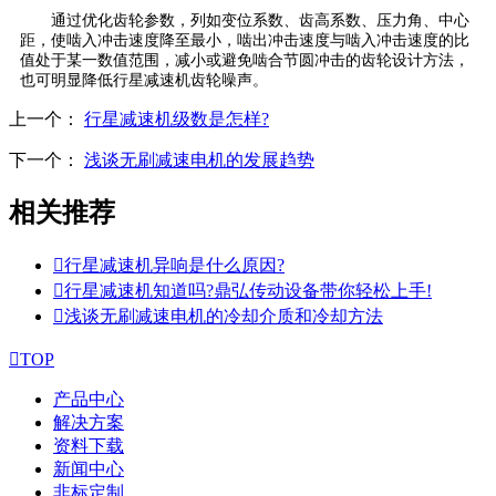
通过优化齿轮参数，列如变位系数、齿高系数、压力角、中心
距，使啮入冲击速度降至最小，啮出冲击速度与啮入冲击速度的比
值处于某一数值范围，减小或避免啮合节圆冲击的齿轮设计方法，
也可明显降低行星减速机齿轮噪声。
上一个：
行星减速机级数是怎样?
下一个：
浅谈无刷减速电机的发展趋势
相关推荐

行星减速机异响是什么原因?

行星减速机知道吗?鼎弘传动设备带你轻松上手!

浅谈无刷减速电机的冷却介质和冷却方法

TOP
产品中心
解决方案
资料下载
新闻中心
非标定制