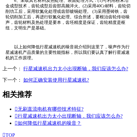
6、采取其它材料及热处理、表面处理方式：(1)可利用粉末冶
金成型技术，齿轮成型后齿部高频淬火。(2)采用40Cr材料，齿轮切
削功工后，采用软氮化处理或齿部镀铜处理。 (3)采用墨铸铁，齿
轮切削加工后，再进行软氮化处理。综合所述，要根治齿轮传动噪
声，齿轮材料及热处理是要本，齿坯精度是保证，齿轮精度是枢
纽，文明生产是基础。
以上如何降低行星减速机的噪音就介绍到这里了，噪声作为行
星减速机产品质量的主要性能指标，所以我们要认真了解行星减速
机的工作原理。
上一个：
行星减速机出力太小出现断轴，我们应该怎么办?
下一个：
如何正确安装使用行星减速机?
相关推荐

无刷直流电机有哪些技术特征?

行星减速机出力太小出现断轴，我们应该怎么办?

如何降低行星减速机的噪音？

TOP