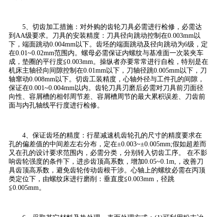
5、切齿加工措施：对外购的齿轮刀具必需进行检修，必需达
到AA级要求。刀具的安装精度：刀具径向跳动控制在0.003mm以
下，端面跳动0.004mm以下。齿坯的端面跳动及径向跳动为6级，定
在0.01~0.02mm范围内。螺母必需保证内螺纹与基准面一次装夹车
成，垫圈的平行度≦0.003mm。操纵者亦要常常进行自检，特别是在
机床主轴径向间隙控制在0.01mm以下，刀轴径跳0.005mm以下，刀
轴窜动0.008mm以下。切齿工装精度，心轴外径与工件孔的间隙，
保证在0.001~0.004mm以内。齿轮刀具刃磨后必需对刀具前刃面径
向性、容屑槽的相邻周节差、容屑槽周节的最大累积误差、刀齿前
面与内孔轴线平行度进行检修。
4、保证齿坯的精度：行星减速机齿轮孔的尺寸的精度要求在
孔的偏差值的中间差左右分布，定在±0.003~±0.005mm;假如超差而
又在孔的设计要求范围内，必需分类，分别转入切齿工序。 在不影
响齿轮强度的条件下，进步齿顶高系数，增加0.05~0.1m,，改善刀
具齿顶高系数，避免齿轮传动齿根干涉。心轴上的螺纹必需在丙顶
类定位下，由螺纹床进行磨削：垂直度≦0.003mm，径跳
≦0.005mm。