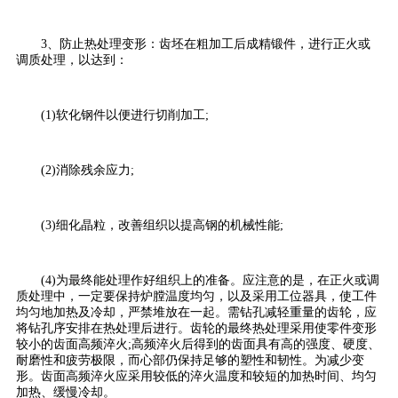
3、防止热处理变形：齿坯在粗加工后成精锻件，进行正火或
调质处理，以达到：
(1)软化钢件以便进行切削加工;
(2)消除残余应力;
(3)细化晶粒，改善组织以提高钢的机械性能;
(4)为最终能处理作好组织上的准备。应注意的是，在正火或调
质处理中，一定要保持炉膛温度均匀，以及采用工位器具，使工件
均匀地加热及冷却，严禁堆放在一起。需钻孔减轻重量的齿轮，应
将钻孔序安排在热处理后进行。齿轮的最终热处理采用使零件变形
较小的齿面高频淬火;高频淬火后得到的齿面具有高的强度、硬度、
耐磨性和疲劳极限，而心部仍保持足够的塑性和韧性。为减少变
形。齿面高频淬火应采用较低的淬火温度和较短的加热时间、均匀
加热、缓慢冷却。