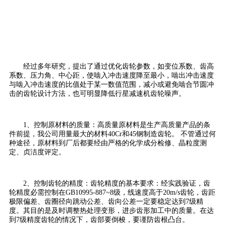
经过多年研究，提出了通过优化齿轮参数，如变位系数、齿高
系数、压力角、中心距，使啮入冲击速度降至最小，啮出冲击速度
与啮入冲击速度的比值处于某一数值范围，减小或避免啮合节圆冲
击的齿轮设计方法，也可明显降低行星减速机齿轮噪声。
1、控制原材料的质量：高质量原材料是生产高质量产品的条
件前提，我公司用量最大的材料40Cr和45钢制造齿轮。 不管通过何
种途径，原材料到厂后都要经由严格的化学成分检修、晶粒度测
定、贞洁度评定。
2、控制齿轮的精度：齿轮精度的基本要求：经实践验证，齿
轮精度必需控制在GB10995-887~8级，线速度高于20m/s齿轮，齿距
极限偏差、齿圈径向跳动公差、齿向公差一定要稳定达到7级精
度。其目的是及时调整热处理变形，进步齿形加工中的质量。在达
到7级精度齿轮的情况下，齿部要倒梭，要谨防齿根凸台。