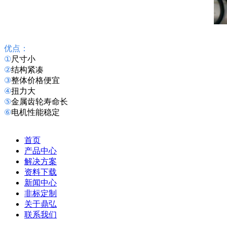
优点：
①
尺寸小
②
结构紧凑
③
整体价格便宜
④
扭力大
⑤
金属齿轮寿命长
⑥
电机性能稳定
首页
产品中心
解决方案
资料下载
新闻中心
非标定制
关于鼎弘
联系我们